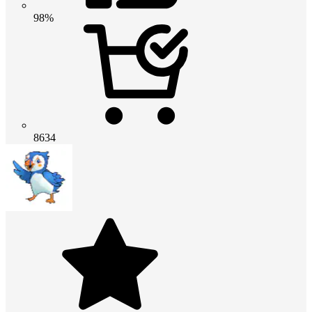
98%
8634