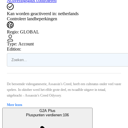
Activeringsgids controleren
Kan worden geactiveerd in:
netherlands
Controleer landbeperkingen
Regio
:
GLOBAL
Type
:
Account
Edition:
De beroemde videogameserie, Assassin’s Creed, heeft een cultstatus onder veel vaste
spelers. In oktober werd het elfde grote deel, en twaalfde uitgave in totaal,
uitgebracht – Assassin’s Creed Odyssey.
Meer lezen
G2A Plus
Pluspunten verdienen:
106