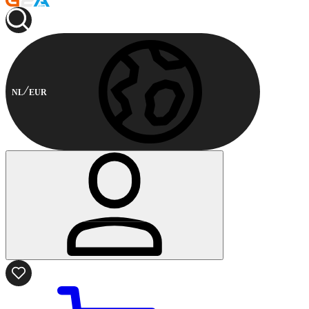
NL
EUR