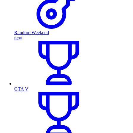
Random Weekend
new
GTA V