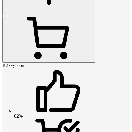
K2key_com
82%