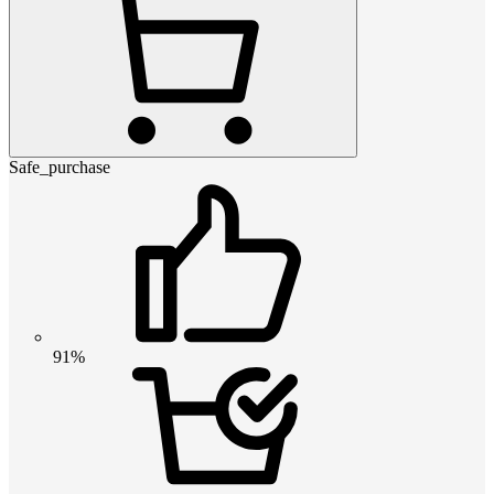
Safe_purchase
91%