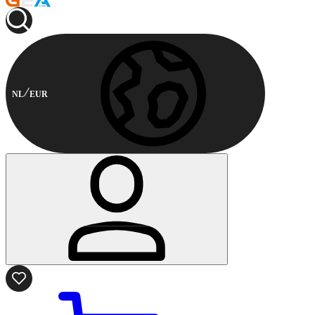
NL
EUR