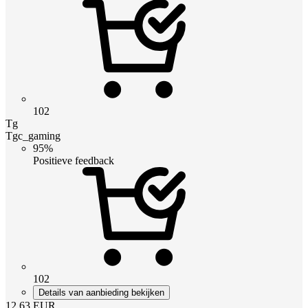
102
Tg
Tgc_gaming
95%
Positieve feedback
102
Details van aanbieding bekijken
12.63
EUR