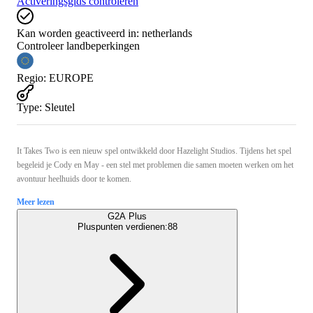
Activeringsgids controleren
Kan worden geactiveerd in:
netherlands
Controleer landbeperkingen
Regio
:
EUROPE
Type
:
Sleutel
It Takes Two is een nieuw spel ontwikkeld door Hazelight Studios. Tijdens het spel
begeleid je Cody en May - een stel met problemen die samen moeten werken om het
avontuur heelhuids door te komen.
Meer lezen
G2A Plus
Pluspunten verdienen:
88