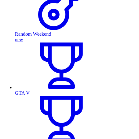
Random Weekend
new
GTA V