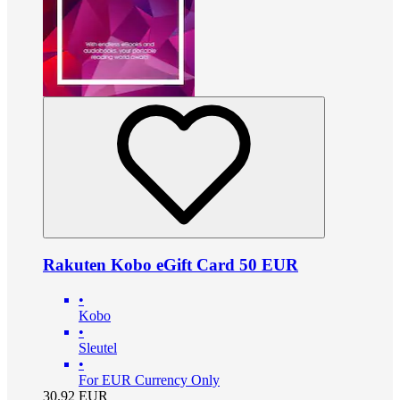
Rakuten Kobo eGift Card 50 EUR
•
Kobo
•
Sleutel
•
For EUR Currency Only
30.92
EUR