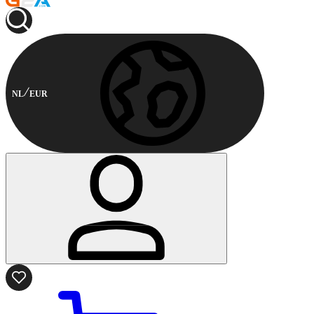
NL
EUR