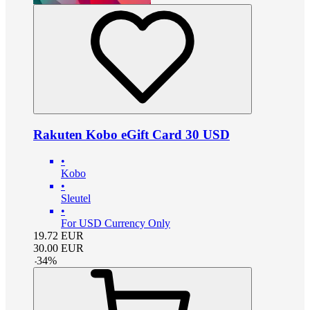
Rakuten Kobo eGift Card 30 USD
•
Kobo
•
Sleutel
•
For USD Currency Only
19.72
EUR
30.00
EUR
-
34
%