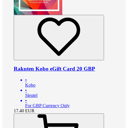
Rakuten Kobo eGift Card 20 GBP
•
Kobo
•
Sleutel
•
For GBP Currency Only
17.40
EUR