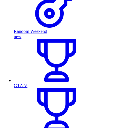
Random Weekend
new
GTA V