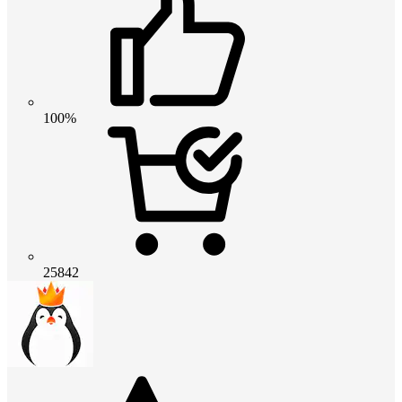
100%
25842