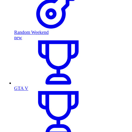
Random Weekend
new
GTA V