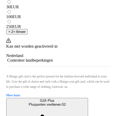
30
EUR
100
EUR
250
EUR
+
-2
+
-6
meer
Kan niet worden geactiveerd in
Nederland
Controleer landbeperkingen
A Mango gift card is the perfect present for the fashion-forward individual in your
life. Give the gift of choice and style with a Mango.com gift card, which can be used
to purchase a wide range of clothing, footwear, an ...
Meer lezen
G2A Plus
Pluspunten verdienen:
52