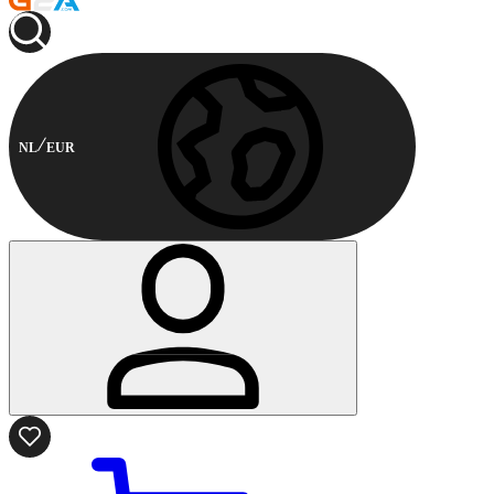
NL
EUR