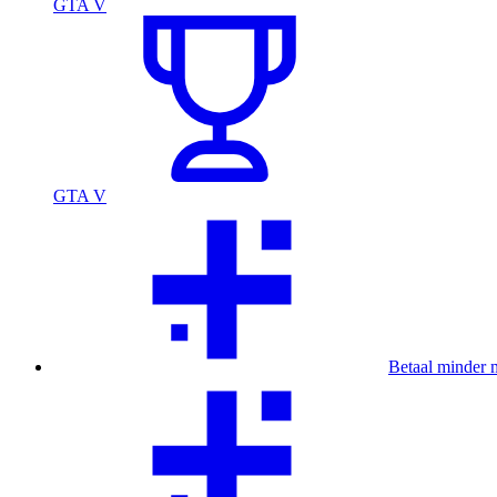
GTA V
GTA V
Betaal minder 