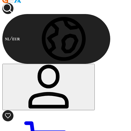
NL
EUR