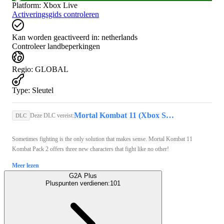
Platform
:
Xbox Live
Activeringsgids controleren
Kan worden geactiveerd in:
netherlands
Controleer landbeperkingen
Regio
:
GLOBAL
Type
:
Sleutel
Mortal Kombat 11 (Xbox Series X/S) - Xbox Live Account - GLOBAL
Deze DLC vereist:
DLC
Sometimes fighting is the only solution that makes sense. Mortal Kombat 11
Kombat Pack 2 offers three new characters that fight like no other!
Meer lezen
G2A Plus
Pluspunten verdienen:
101