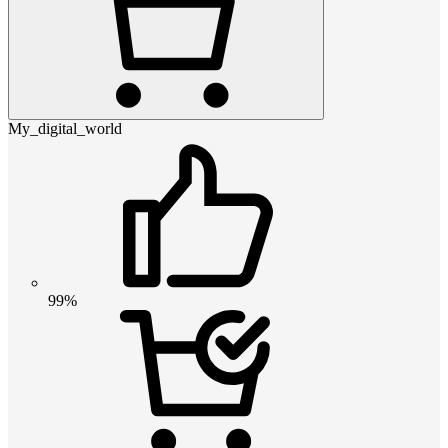
My_digital_world
99%