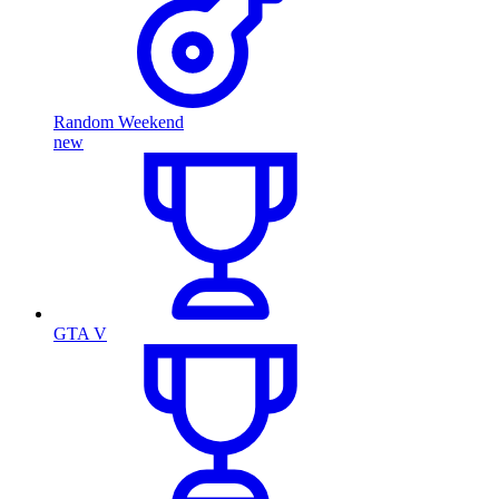
Random Weekend
new
GTA V