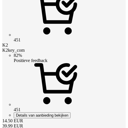
451
K2
K2key_com
82%
Positieve feedback
451
Details van aanbieding bekijken
14.50
EUR
39.99
EUR