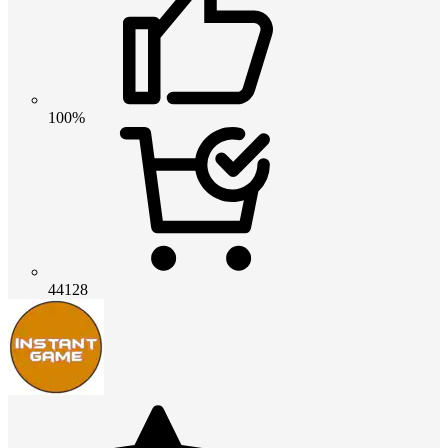
100%
44128