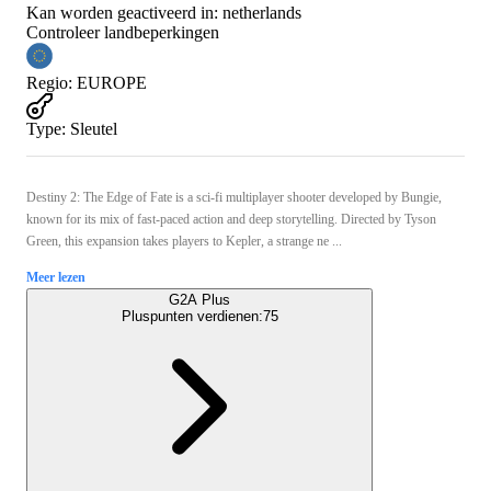
Kan worden geactiveerd in:
netherlands
Controleer landbeperkingen
Regio
:
EUROPE
Type
:
Sleutel
Destiny 2: The Edge of Fate is a sci-fi multiplayer shooter developed by Bungie,
known for its mix of fast-paced action and deep storytelling. Directed by Tyson
Green, this expansion takes players to Kepler, a strange ne ...
Meer lezen
G2A Plus
Pluspunten verdienen:
75