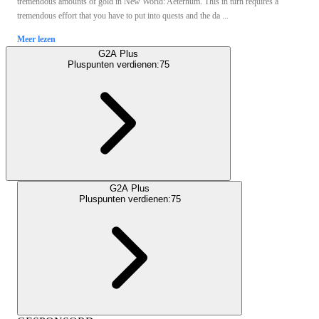
tremendous amounts of gold in New World: Aeternum. This in turn requires a
tremendous effort that you have to put into quests and the da ...
Meer lezen
G2A Plus
Pluspunten verdienen:
75
G2A Plus
Pluspunten verdienen:
75