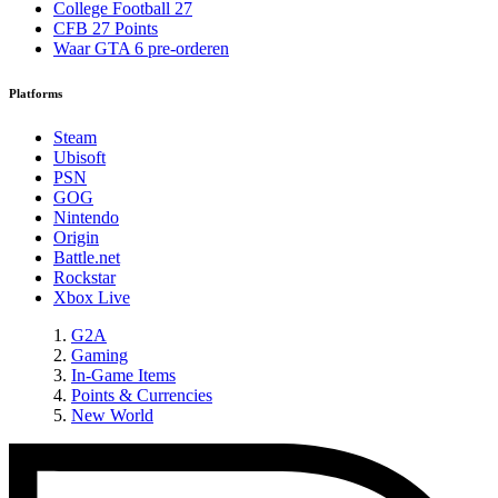
College Football 27
CFB 27 Points
Waar GTA 6 pre-orderen
Platforms
Steam
Ubisoft
PSN
GOG
Nintendo
Origin
Battle.net
Rockstar
Xbox Live
G2A
Gaming
In-Game Items
Points & Currencies
New World