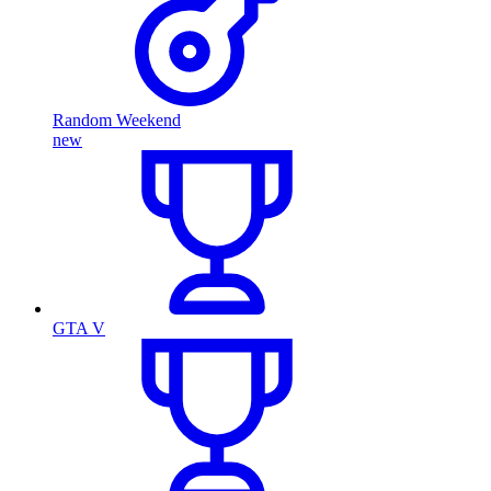
Random Weekend
new
GTA V