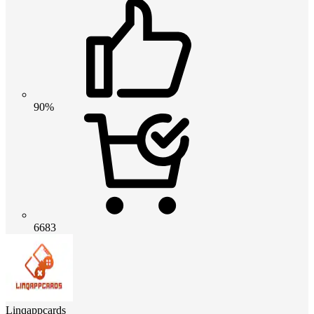
90%
6683
Linqappcards