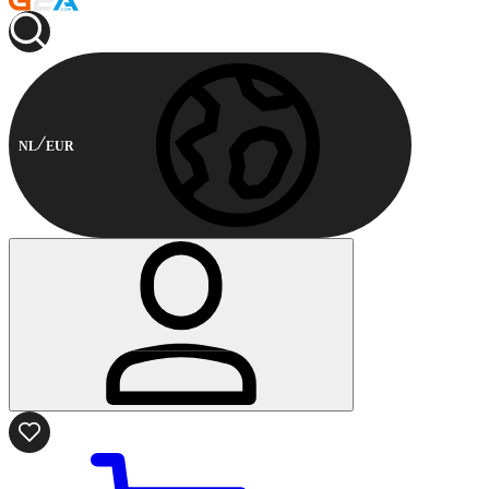
NL
EUR