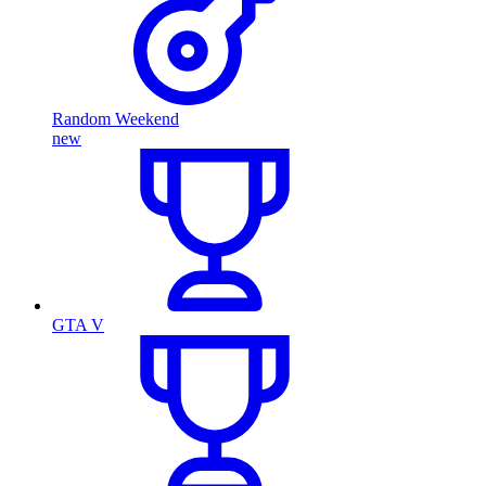
Random Weekend
new
GTA V