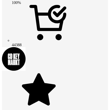
100%
44388