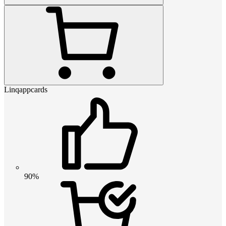
Linqappcards
90%