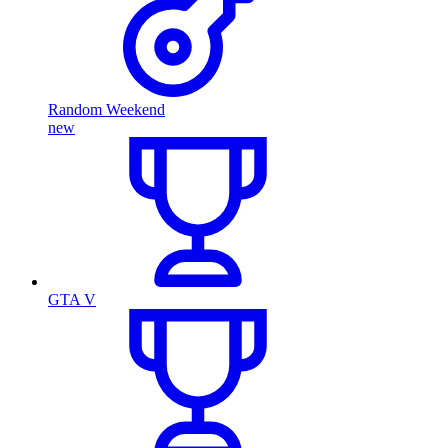
Random Weekend
new
GTA V