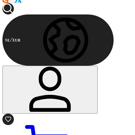
NL
EUR