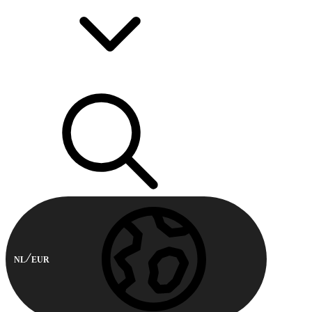
NL
EUR