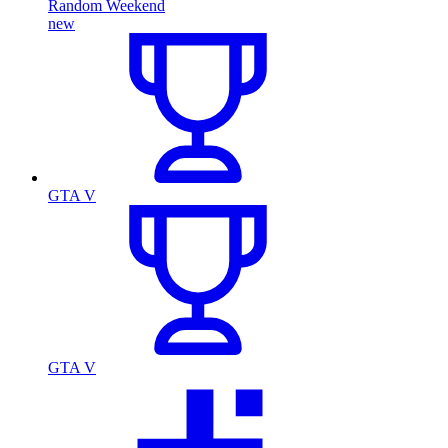
Random Weekend
new
GTA V
GTA V