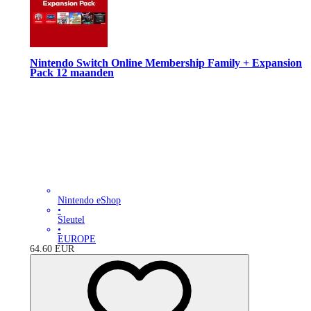
Nintendo Switch Online Membership Family + Expansion
Pack 12 maanden
Nintendo eShop
•
Sleutel
•
EUROPE
64.60
EUR