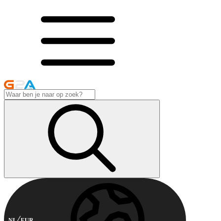
NL
EUR