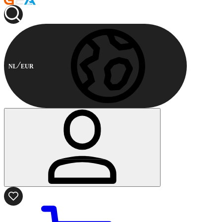
NL
EUR