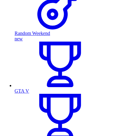
Random Weekend
new
GTA V