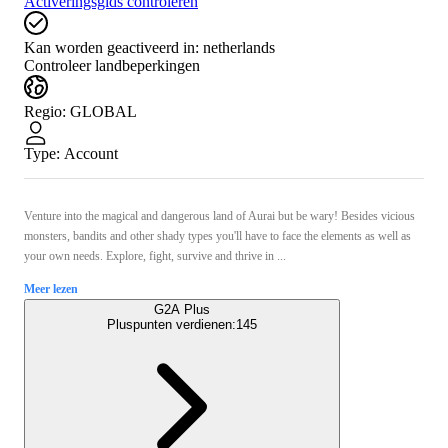
Activeringsgids controleren
Kan worden geactiveerd in:
netherlands
Controleer landbeperkingen
Regio
:
GLOBAL
Type
:
Account
Venture into the magical and dangerous land of Aurai but be wary! Besides vicious
monsters, bandits and other shady types you'll have to face the elements as well as
your own needs. Explore, fight, survive and thrive in ...
Meer lezen
G2A Plus
Pluspunten verdienen:
145