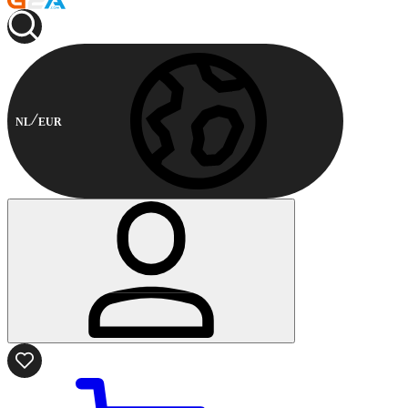
NL
EUR