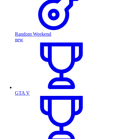
Random Weekend
new
GTA V