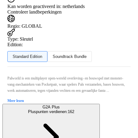
Kan worden geactiveerd in:
netherlands
Controleer landbeperkingen
Regio
:
GLOBAL
Type
:
Sleutel
Edition:
Standard Edition
Soundtrack Bundle
Palworld is een multiplayer open‑wereld overleving- en bouwspel met monster-
vang-mechanieken van Pocketpair, waar spelers Pals verzamelen, bases bouwen,
werk automatiseren, tegen vijanden vechten en een gevaarlijke fanta ...
Meer lezen
G2A Plus
Pluspunten verdienen:
162