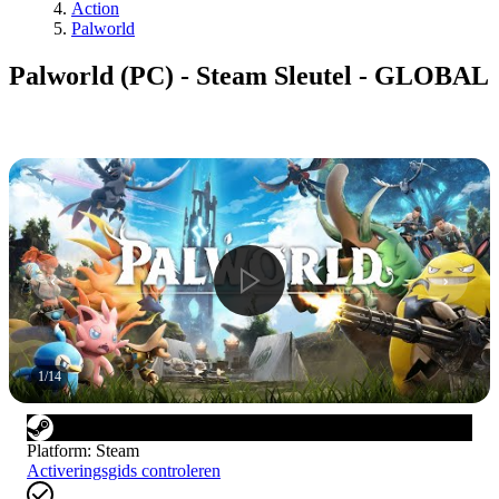
Action
Palworld
Palworld (PC) - Steam Sleutel - GLOBAL
1
/
14
Platform
:
Steam
Activeringsgids controleren