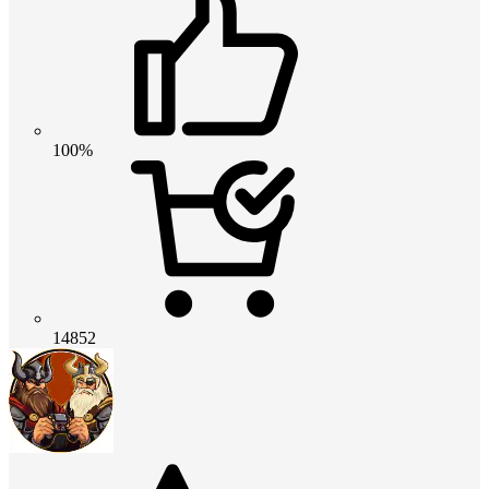
100%
14852