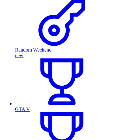
Random Weekend
new
GTA V