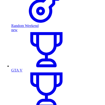
Random Weekend
new
GTA V