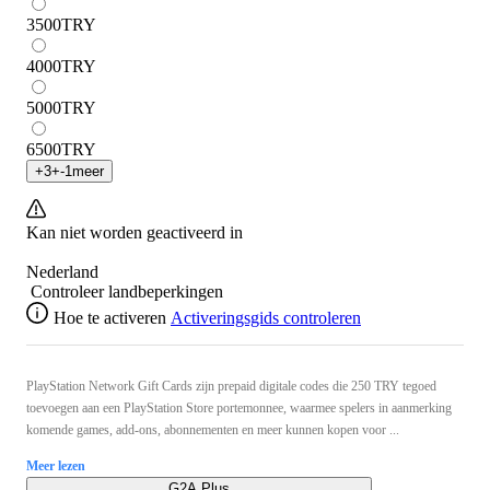
3500
TRY
4000
TRY
5000
TRY
6500
TRY
+
3
+
-1
meer
Kan niet worden geactiveerd in
Nederland
Controleer landbeperkingen
Hoe te activeren
Activeringsgids controleren
PlayStation Network Gift Cards zijn prepaid digitale codes die 250 TRY tegoed
toevoegen aan een PlayStation Store portemonnee, waarmee spelers in aanmerking
komende games, add-ons, abonnementen en meer kunnen kopen voor ...
Meer lezen
G2A Plus