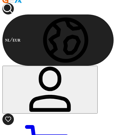
NL
EUR