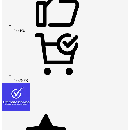
100%
102678