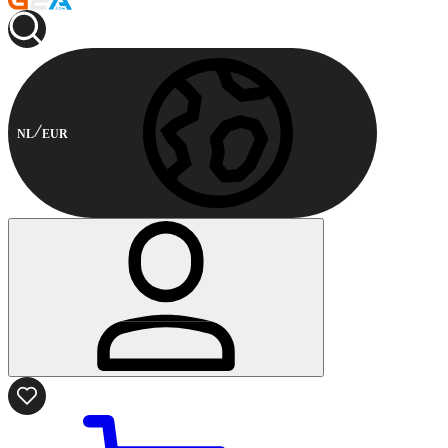
NL
EUR