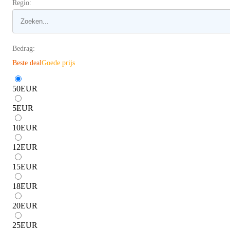
Regio:
Bedrag:
Beste deal
Goede prijs
50
EUR
5
EUR
10
EUR
12
EUR
15
EUR
18
EUR
20
EUR
25
EUR