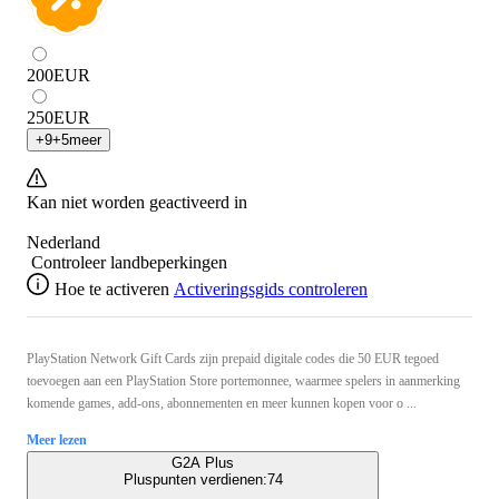
200
EUR
250
EUR
+
9
+
5
meer
Kan niet worden geactiveerd in
Nederland
Controleer landbeperkingen
Hoe te activeren
Activeringsgids controleren
PlayStation Network Gift Cards zijn prepaid digitale codes die 50 EUR tegoed
toevoegen aan een PlayStation Store portemonnee, waarmee spelers in aanmerking
komende games, add-ons, abonnementen en meer kunnen kopen voor o ...
Meer lezen
G2A Plus
Pluspunten verdienen:
74