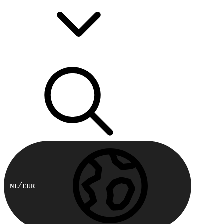
NL
EUR