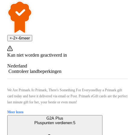
+
-2
+
-6
meer
Kan niet worden geactiveerd in
Nederland
Controleer landbeperkingen
We Are Primark At Primark, There's Something For EveryoneBuy a Primark gift
card today and have it delivered via email or Post. Primark eGift cards are the perfect
last minute gift for her, your bestie or even mum!
Meer lezen
G2A Plus
Pluspunten verdienen:
5