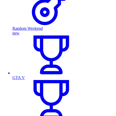
Random Weekend
new
GTA V