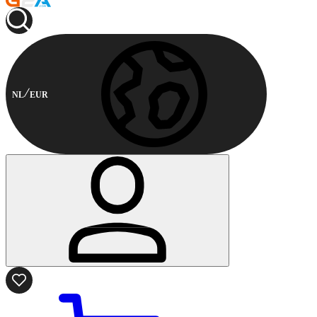
NL
EUR