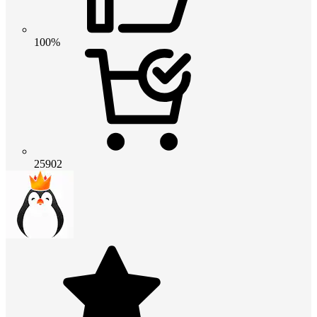
100%
25902