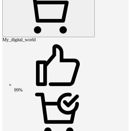
My_digital_world
99%