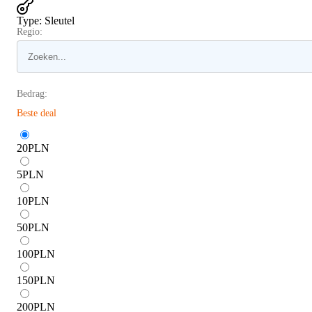
Type
:
Sleutel
Regio:
Bedrag:
Beste deal
20
PLN
5
PLN
10
PLN
50
PLN
100
PLN
150
PLN
200
PLN