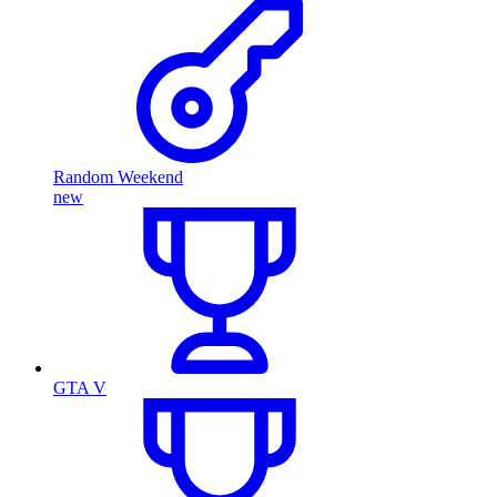
Random Weekend
new
GTA V