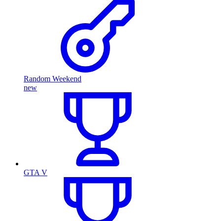
Random Weekend
new
GTA V