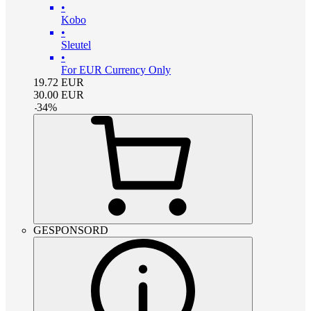
•
Kobo
•
Sleutel
•
For EUR Currency Only
19.72
EUR
30.00
EUR
-
34
%
GESPONSORD