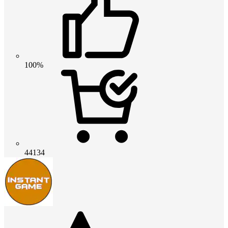
100%
44134