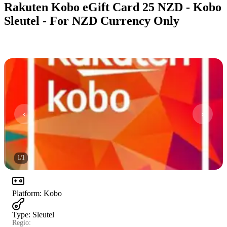
Rakuten Kobo eGift Card 25 NZD - Kobo
Sleutel - For NZD Currency Only
1
/
1
Platform
:
Kobo
Type
:
Sleutel
Regio: