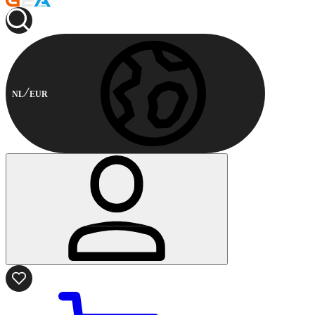
NL
EUR