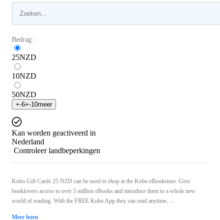
Bedrag:
25
NZD
10
NZD
50
NZD
+
-6
+
-10
meer
Kan worden geactiveerd in
Nederland
Controleer landbeperkingen
Kobo Gift Cards 25 NZD can be used to shop at the Kobo eBookstore. Give
booklovers access to over 5 million eBooks and introduce them to a whole new
world of reading. With the FREE Kobo App they can read anytime, ...
Meer lezen