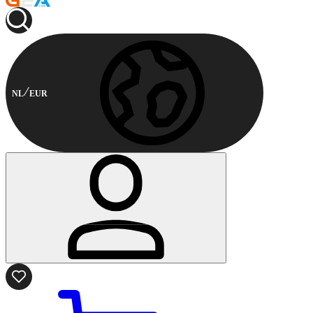
NL
EUR