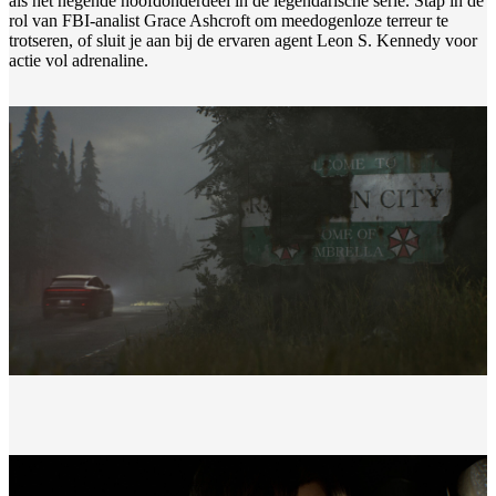
als het negende hoofdonderdeel in de legendarische serie. Stap in de
rol van FBI-analist Grace Ashcroft om meedogenloze terreur te
trotseren, of sluit je aan bij de ervaren agent Leon S. Kennedy voor
actie vol adrenaline.