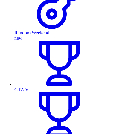
Random Weekend
new
GTA V