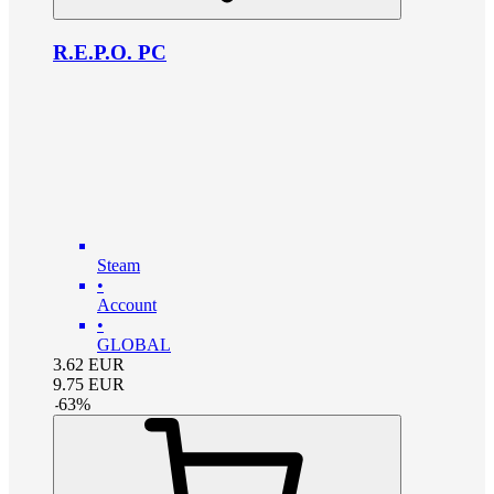
R.E.P.O. PC
Steam
•
Account
•
GLOBAL
3.62
EUR
9.75
EUR
-
63
%