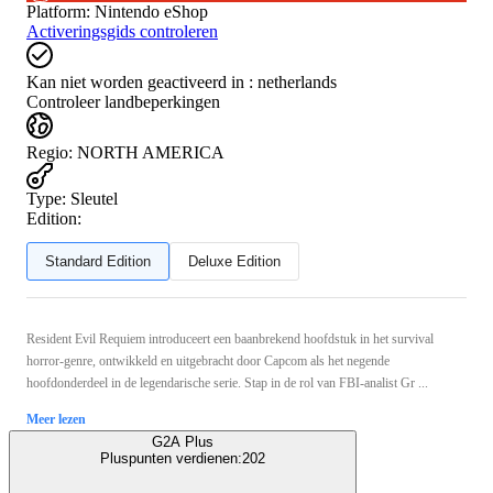
Platform
:
Nintendo eShop
Activeringsgids controleren
Kan niet worden geactiveerd in :
netherlands
Controleer landbeperkingen
Regio
:
NORTH AMERICA
Type
:
Sleutel
Edition:
Standard Edition
Deluxe Edition
Resident Evil Requiem introduceert een baanbrekend hoofdstuk in het survival
horror-genre, ontwikkeld en uitgebracht door Capcom als het negende
hoofdonderdeel in de legendarische serie. Stap in de rol van FBI-analist Gr ...
Meer lezen
G2A Plus
Pluspunten verdienen:
202