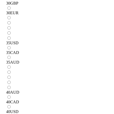
30
GBP
30
EUR
35
USD
35
CAD
35
AUD
40
AUD
40
CAD
40
USD