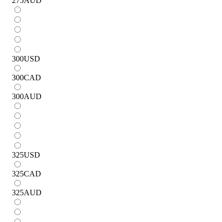
275
AUD
300
USD
300
CAD
300
AUD
325
USD
325
CAD
325
AUD