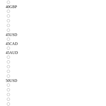
40
GBP
45
USD
45
CAD
45
AUD
50
USD