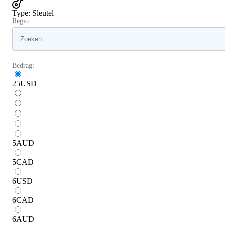
Type
:
Sleutel
Regio:
Bedrag:
25
USD
5
AUD
5
CAD
6
USD
6
CAD
6
AUD