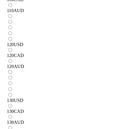
110
AUD
120
USD
120
CAD
120
AUD
130
USD
130
CAD
130
AUD