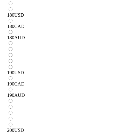
180
USD
180
CAD
180
AUD
190
USD
190
CAD
190
AUD
200
USD