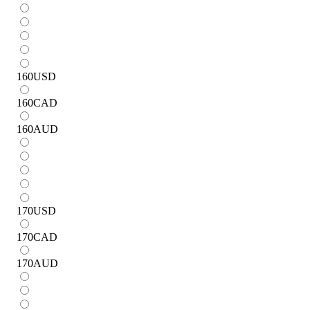
160
USD
160
CAD
160
AUD
170
USD
170
CAD
170
AUD