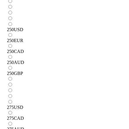
250
USD
250
EUR
250
CAD
250
AUD
250
GBP
275
USD
275
CAD