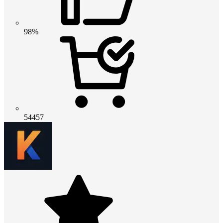
98%
54457