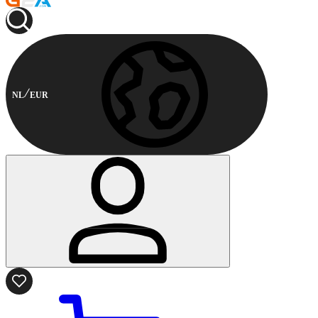
NL
EUR