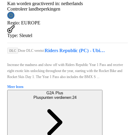
Kan worden geactiveerd in:
netherlands
Controleer landbeperkingen
Regio
:
EUROPE
Type
:
Sleutel
Riders Republic (PC) - Ubisoft Connect Key - EUROPE
Deze DLC vereist:
DLC
Increase the madness and show off with Riders Republic Year 1 Pass and receive
eight exotic kits unlocking throughout the year, starting with the Rocket Bike and
Rocket Skis Day 1. The Year 1 Pass also includes the BMX S ...
Meer lezen
G2A Plus
Pluspunten verdienen:
24