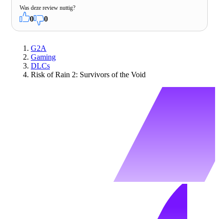
Was deze review nuttig?
0
0
G2A
Gaming
DLCs
Risk of Rain 2: Survivors of the Void