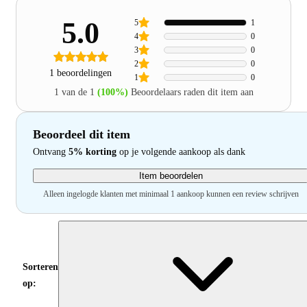
5.0
5
1
4
0
3
0
2
0
1 beoordelingen
1
0
1 van de 1
(100%)
Beoordelaars raden dit item aan
Beoordeel dit item
Ontvang
5% korting
op je volgende aankoop als dank
Item beoordelen
Alleen ingelogde klanten met minimaal 1 aankoop kunnen een review schrijven
Sorteren
op: