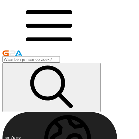
NL
EUR