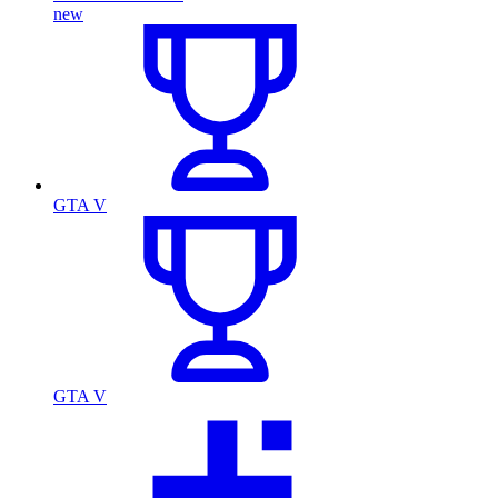
new
GTA V
GTA V