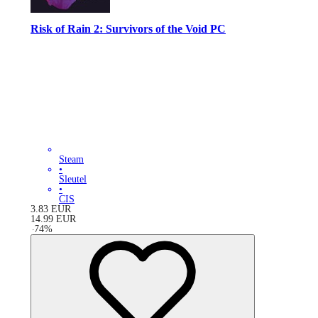
Risk of Rain 2: Survivors of the Void PC
Steam
•
Sleutel
•
CIS
3.83
EUR
14.99
EUR
-
74
%