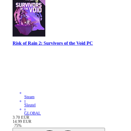
Risk of Rain 2: Survivors of the Void PC
Steam
•
Sleutel
•
GLOBAL
3.70
EUR
14.99
EUR
-
75
%