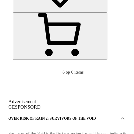
6
op 6 items
Advertisement
GESPONSORD
OVER RISK OF RAIN 2: SURVIVORS OF THE VOID
Survivors of the Void is the first expansion for well-known indie action