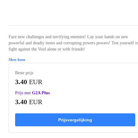
Loading...
Loading...
Loading...
Loading...
Loading
Face new challenges and terrifying enemies! Lay your hands on new
powerful and deadly items and corrupting powers powers! Test yourself i
fight against the Void alone or with friends!
Meer lezen
Beste prijs
3.40
EUR
Prijs met
G2A Plus
3.40
EUR
Prijsvergelijking