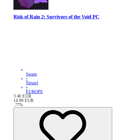
Risk of Rain 2: Survivors of the Void PC
Steam
•
Sleutel
•
EUROPE
3.40
EUR
14.99
EUR
-
77
%