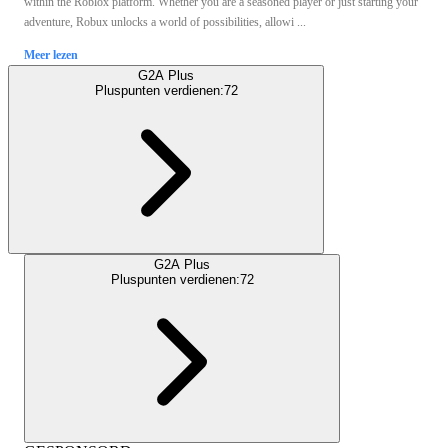
within the Roblox platform. Whether you are a seasoned player or just starting your
adventure, Robux unlocks a world of possibilities, allowi ...
Meer lezen
G2A Plus
Pluspunten verdienen:
72
G2A Plus
Pluspunten verdienen:
72