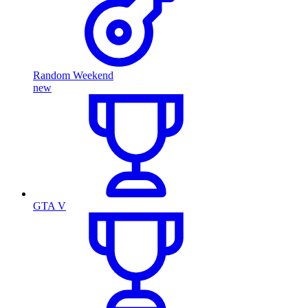
Random Weekend
new
GTA V