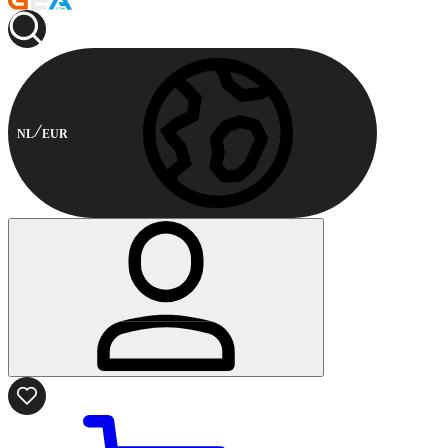
NL
EUR