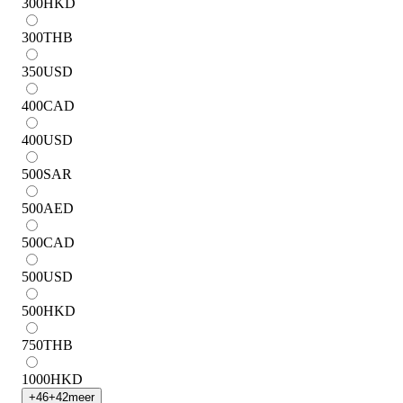
300
HKD
300
THB
350
USD
400
CAD
400
USD
500
SAR
500
AED
500
CAD
500
USD
500
HKD
750
THB
1000
HKD
+
46
+
42
meer