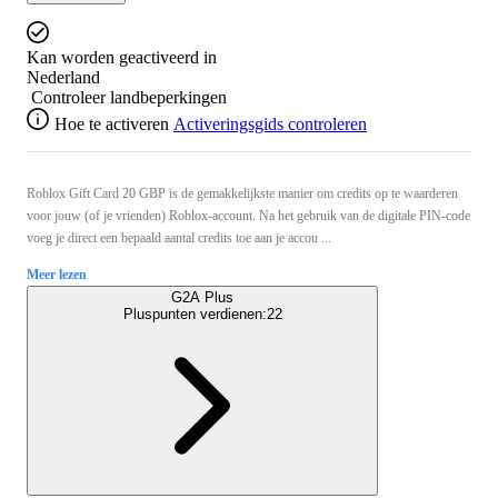
Kan worden geactiveerd in
Nederland
Controleer landbeperkingen
Hoe te activeren
Activeringsgids controleren
Roblox Gift Card 20 GBP is de gemakkelijkste manier om credits op te waarderen
voor jouw (of je vrienden) Roblox-account. Na het gebruik van de digitale PIN-code
voeg je direct een bepaald aantal credits toe aan je accou ...
Meer lezen
G2A Plus
Pluspunten verdienen:
22