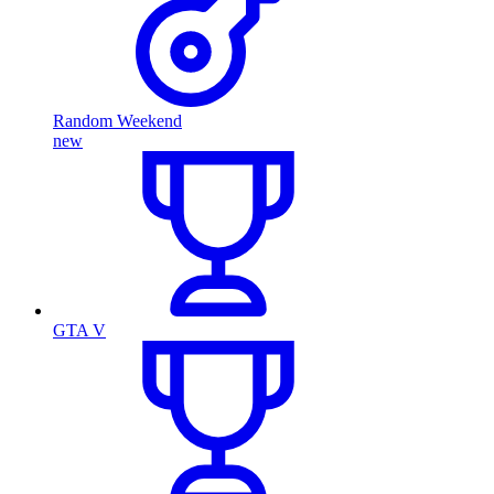
Random Weekend
new
GTA V