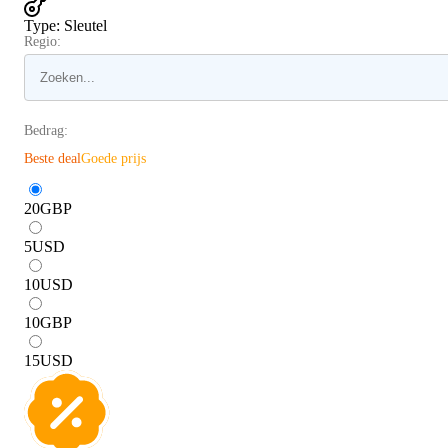
Type
:
Sleutel
Regio:
Bedrag:
Beste deal
Goede prijs
20
GBP
5
USD
10
USD
10
GBP
15
USD