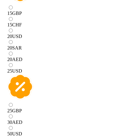
15
GBP
15
CHF
20
USD
20
SAR
20
AED
25
USD
25
GBP
30
AED
50
USD