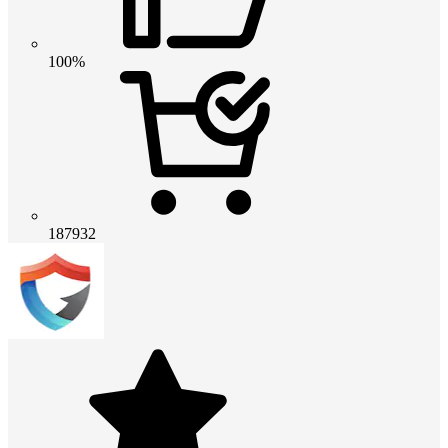
100%
187932