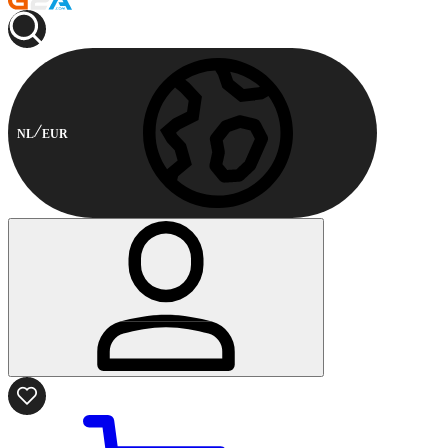
NL
EUR