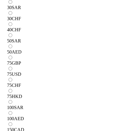
30
SAR
30
CHF
40
CHF
50
SAR
50
AED
75
GBP
75
USD
75
CHF
75
HKD
100
SAR
100
AED
150
CAD