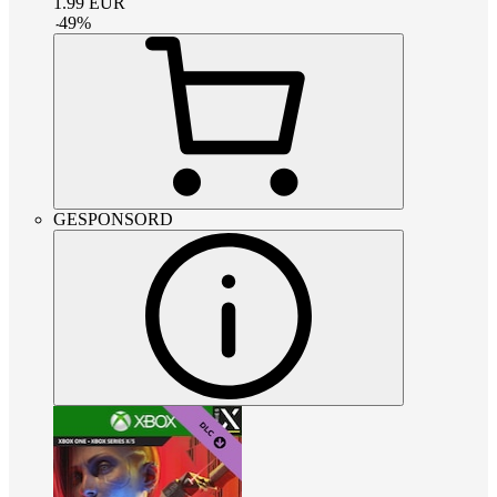
1.99
EUR
-
49
%
GESPONSORD