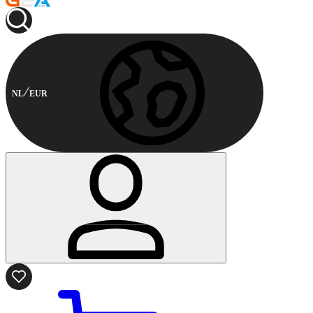
NL
EUR