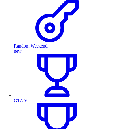
Random Weekend
new
GTA V