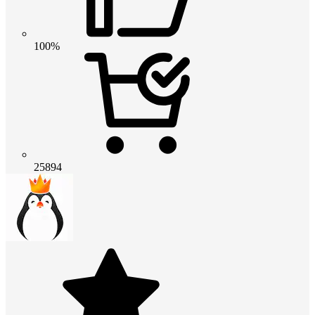
100%
25894