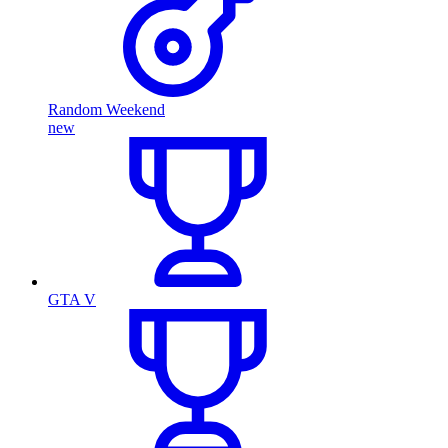
Random Weekend
new
GTA V