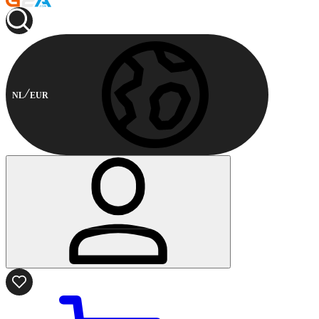
NL
EUR