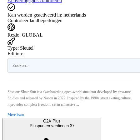
Activeringsgids controleren
Kan worden geactiveerd in:
netherlands
Controleer landbeperkingen
Regio
:
GLOBAL
Type
:
Sleutel
Edition:
Session: Skate Sim is a skateboarding open-world simulator developed by crea-ture
Studios and released by Nacon in 2022. Inspired by the 1990s street skating culture,
it provides complete freedom, set in a massive ...
Meer lezen
G2A Plus
Pluspunten verdienen:
37