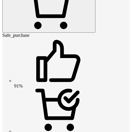
Safe_purchase
91%