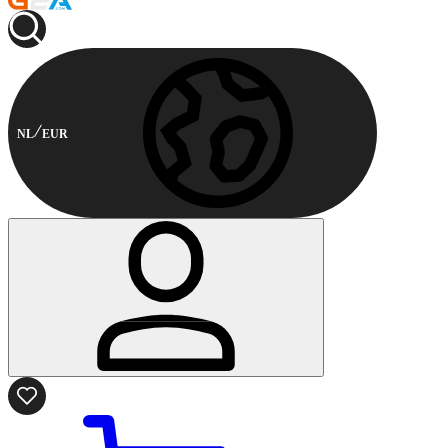
NL
EUR