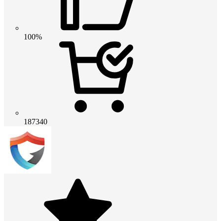
100%
187340