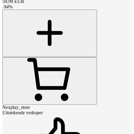
59.99
EUR
-
94
%
Nexplay_store
Uitstekende verkoper