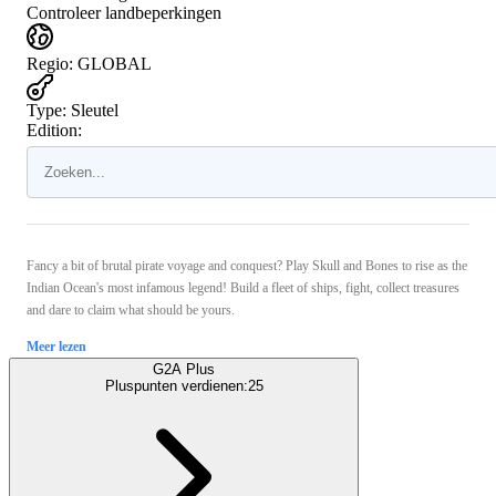
Controleer landbeperkingen
Regio
:
GLOBAL
Type
:
Sleutel
Edition:
Fancy a bit of brutal pirate voyage and conquest? Play Skull and Bones to rise as the
Indian Ocean's most infamous legend! Build a fleet of ships, fight, collect treasures
and dare to claim what should be yours.
Meer lezen
G2A Plus
Pluspunten verdienen:
25