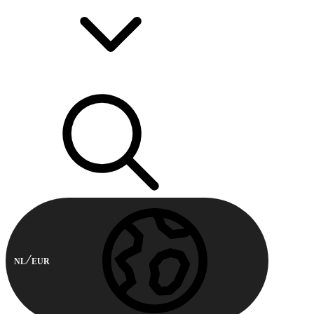
NL
EUR