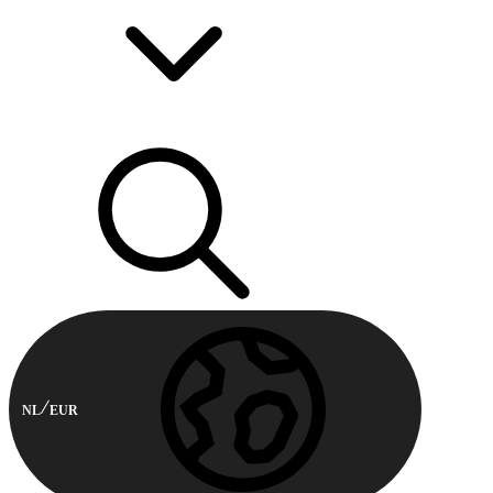
NL
EUR