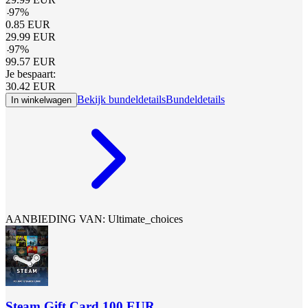
-
97
%
0.85
EUR
29.99
EUR
-
97
%
99.57
EUR
Je bespaart:
30.42
EUR
Bekijk bundeldetails
Bundeldetails
In winkelwagen
AANBIEDING VAN: Ultimate_choices
Steam Gift Card 100 EUR