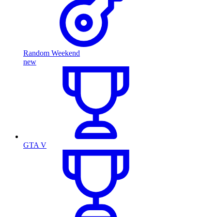
Random Weekend
new
GTA V