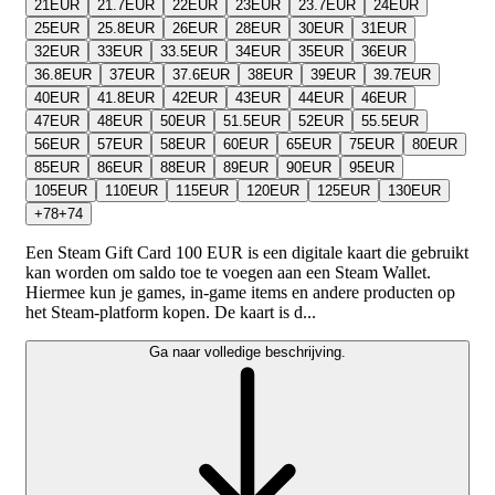
21
EUR
21.7
EUR
22
EUR
23
EUR
23.7
EUR
24
EUR
25
EUR
25.8
EUR
26
EUR
28
EUR
30
EUR
31
EUR
32
EUR
33
EUR
33.5
EUR
34
EUR
35
EUR
36
EUR
36.8
EUR
37
EUR
37.6
EUR
38
EUR
39
EUR
39.7
EUR
40
EUR
41.8
EUR
42
EUR
43
EUR
44
EUR
46
EUR
47
EUR
48
EUR
50
EUR
51.5
EUR
52
EUR
55.5
EUR
56
EUR
57
EUR
58
EUR
60
EUR
65
EUR
75
EUR
80
EUR
85
EUR
86
EUR
88
EUR
89
EUR
90
EUR
95
EUR
105
EUR
110
EUR
115
EUR
120
EUR
125
EUR
130
EUR
+
78
+
74
Een Steam Gift Card 100 EUR is een digitale kaart die gebruikt
kan worden om saldo toe te voegen aan een Steam Wallet.
Hiermee kun je games, in-game items en andere producten op
het Steam-platform kopen. De kaart is d...
Ga naar volledige beschrijving.