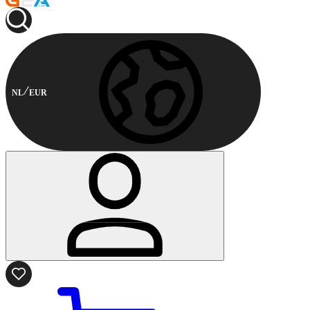
NL
EUR