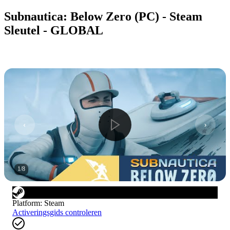
Subnautica: Below Zero (PC) - Steam
Sleutel - GLOBAL
1
/
8
Platform
:
Steam
Activeringsgids controleren