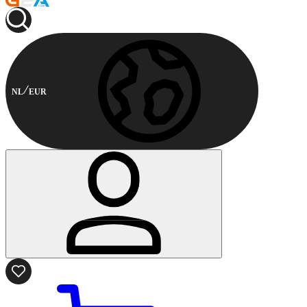
NL
EUR