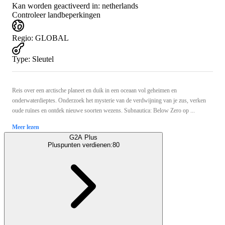
Kan worden geactiveerd in:
netherlands
Controleer landbeperkingen
Regio
:
GLOBAL
Type
:
Sleutel
Reis over een arctische planeet en duik in een oceaan vol geheimen en
onderwaterdieptes. Onderzoek het mysterie van de verdwijning van je zus, verken
oude ruïnes en ontdek nieuwe soorten wezens. Subnautica: Below Zero op ...
Meer lezen
G2A Plus
Pluspunten verdienen:
80