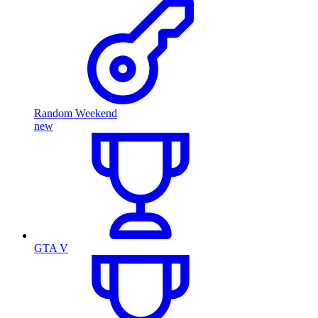
Random Weekend
new
GTA V