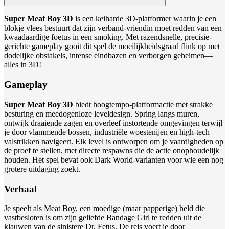
Super Meat Boy 3D
is een keiharde 3D-platformer waarin je een
blokje vlees bestuurt dat zijn verband-vriendin moet redden van een
kwaadaardige foetus in een smoking. Met razendsnelle, precisie-
gerichte gameplay gooit dit spel de moeilijkheidsgraad flink op met
dodelijke obstakels, intense eindbazen en verborgen geheimen—
alles in 3D!
Gameplay
Super Meat Boy 3D
biedt hoogtempo-platformactie met strakke
besturing en meedogenloze leveldesign. Spring langs muren,
ontwijk draaiende zagen en overleef instortende omgevingen terwijl
je door vlammende bossen, industriële woestenijen en high-tech
valstrikken navigeert. Elk level is ontworpen om je vaardigheden op
de proef te stellen, met directe respawns die de actie onophoudelijk
houden. Het spel bevat ook Dark World-varianten voor wie een nog
grotere uitdaging zoekt.
Verhaal
Je speelt als Meat Boy, een moedige (maar papperige) held die
vastbesloten is om zijn geliefde Bandage Girl te redden uit de
klauwen van de sinistere Dr. Fetus. De reis voert je door