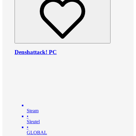
Denshattack! PC
Steam
•
Sleutel
•
GLOBAL