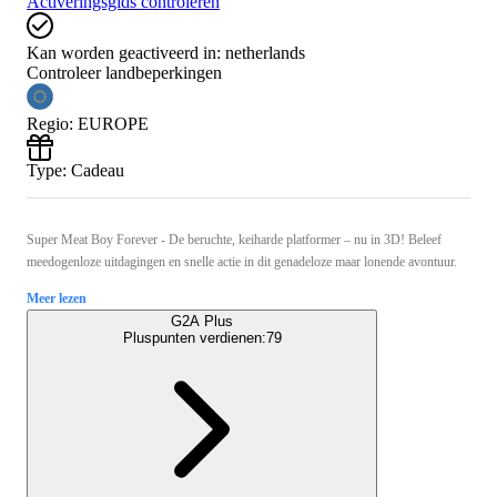
Activeringsgids controleren
Kan worden geactiveerd in:
netherlands
Controleer landbeperkingen
Regio
:
EUROPE
Type
:
Cadeau
Super Meat Boy Forever - De beruchte, keiharde platformer – nu in 3D! Beleef
meedogenloze uitdagingen en snelle actie in dit genadeloze maar lonende avontuur.
Meer lezen
G2A Plus
Pluspunten verdienen:
79