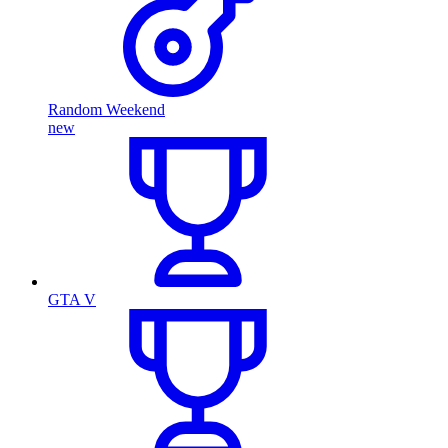
Random Weekend
new
GTA V