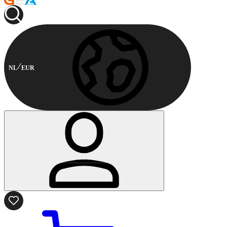
NL
EUR