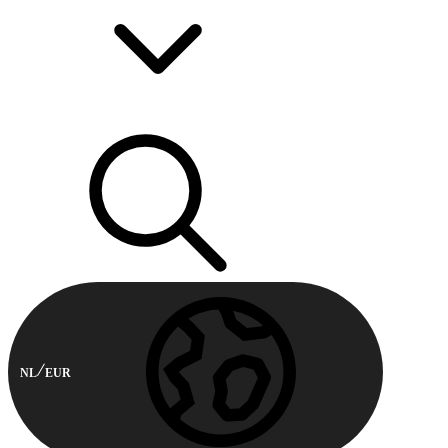
NL
EUR