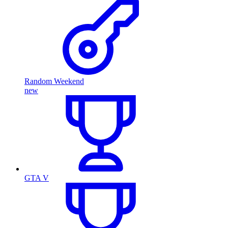
Random Weekend
new
GTA V