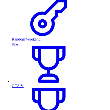
Random Weekend
new
GTA V