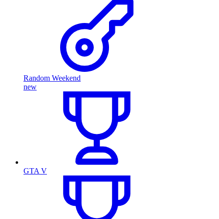
Random Weekend
new
GTA V