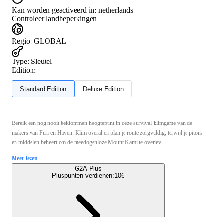
Kan worden geactiveerd in:
netherlands
Controleer landbeperkingen
Regio
:
GLOBAL
Type
:
Sleutel
Edition:
Standard Edition
Deluxe Edition
Bereik een nog nooit beklommen hoogtepunt in deze survival-klimgame van de
makers van Furi en Haven. Klim overal en plan je route zorgvuldig, terwijl je pitons
en middelen beheert om de meedogenloze Mount Kami te overlev ...
Meer lezen
G2A Plus
Pluspunten verdienen:
106