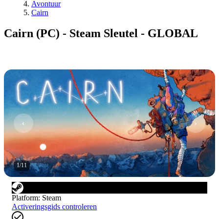
Avontuur
Cairn
Cairn (PC) - Steam Sleutel - GLOBAL
1
/
11
Platform
:
Steam
Activeringsgids controleren