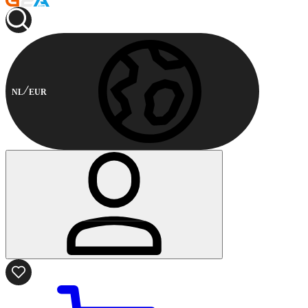
NL
EUR