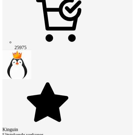
25975
Kinguin
Uitstekende verkoper