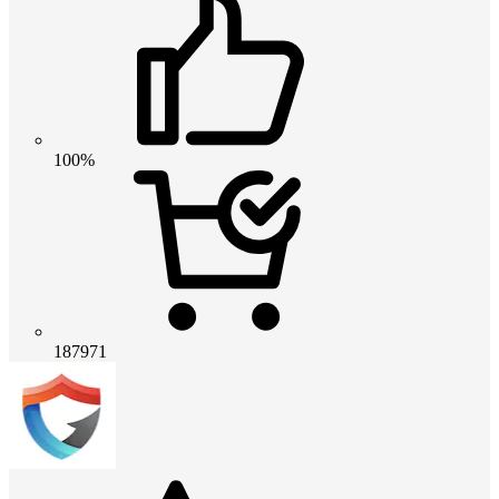
100%
187971