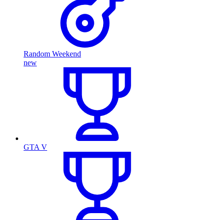
Random Weekend
new
GTA V