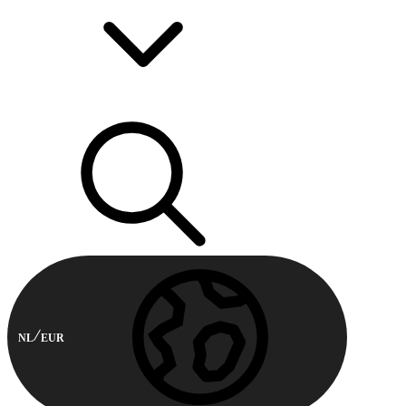
NL
EUR