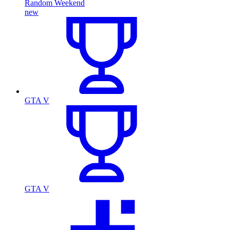
Random Weekend
new
GTA V
GTA V