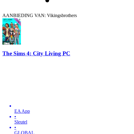
AANBIEDING VAN: Vikingsbrothers
The Sims 4: City Living PC
EA App
•
Sleutel
•
GLOBAL