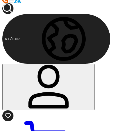
NL
EUR