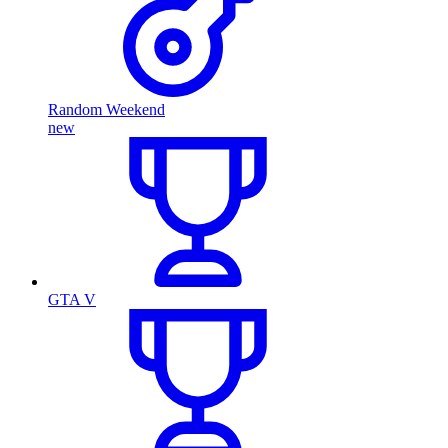
Random Weekend
new
GTA V