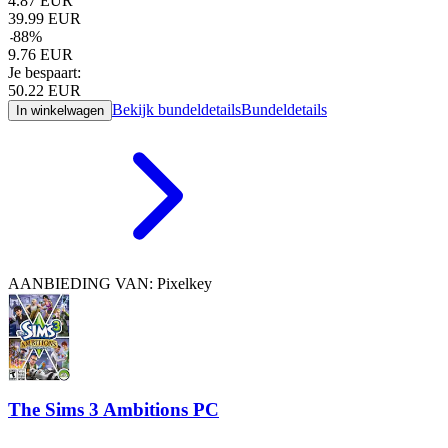
4.87
EUR
39.99
EUR
-
88
%
9.76
EUR
Je bespaart:
50.22
EUR
Bekijk bundeldetails
Bundeldetails
In winkelwagen
AANBIEDING VAN: Pixelkey
The Sims 3 Ambitions PC