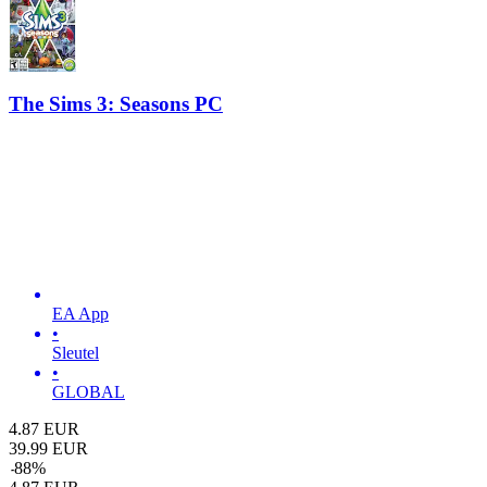
The Sims 3: Seasons PC
EA App
•
Sleutel
•
GLOBAL
4.87
EUR
39.99
EUR
-
88
%