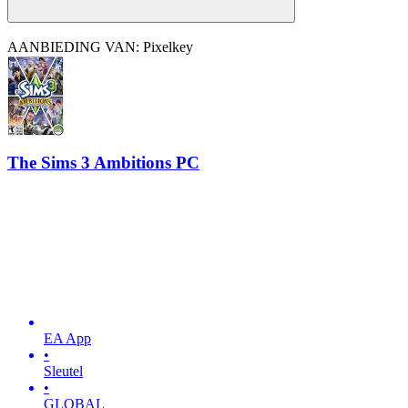
AANBIEDING VAN: Pixelkey
The Sims 3 Ambitions PC
EA App
•
Sleutel
•
GLOBAL