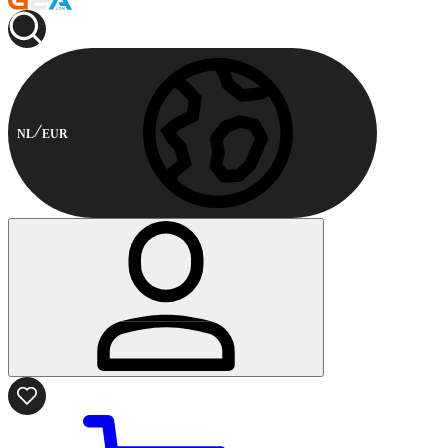
NL
EUR