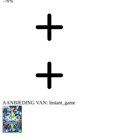
-
76
%
AANBIEDING VAN: Instant_game