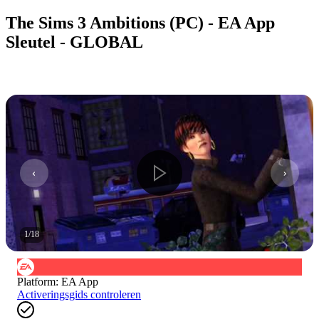
The Sims 3 Ambitions (PC) - EA App
Sleutel - GLOBAL
1
/
18
Platform
:
EA App
Activeringsgids controleren