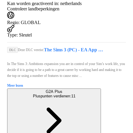
Kan worden geactiveerd in:
netherlands
Controleer landbeperkingen
Regio
:
GLOBAL
Type
:
Sleutel
The Sims 3 (PC) - EA App Key - GLOBAL
Deze DLC vereist:
DLC
In The Sims 3: Ambitions expansion you are in control of your Sim’s work life, you
decide if it is going to be a path to a great career by working hard and making it to
the top or using a number of features to cause misc ...
Meer lezen
G2A Plus
Pluspunten verdienen:
11