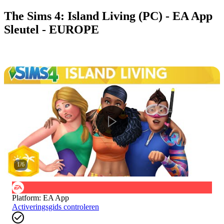
The Sims 4: Island Living (PC) - EA App
Sleutel - EUROPE
1
/
6
Platform
:
EA App
Activeringsgids controleren