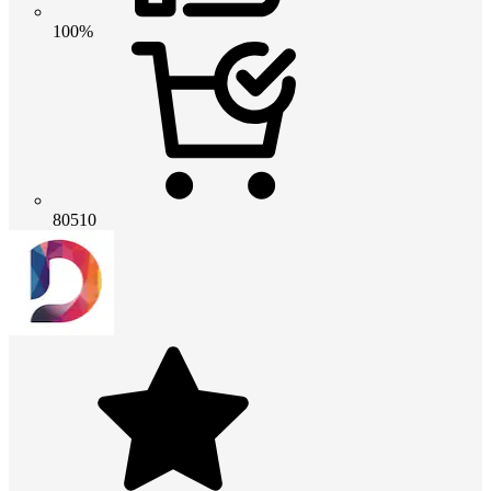
100%
80510