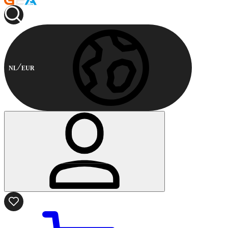
NL
EUR