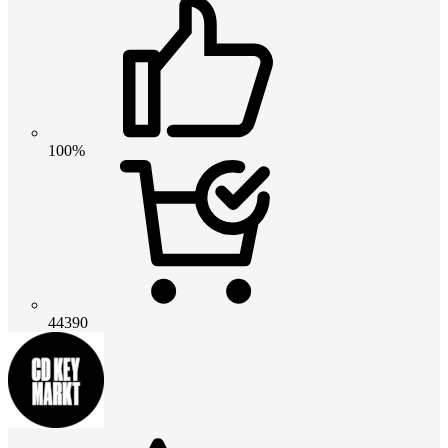
100%
44390