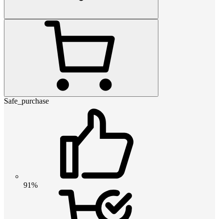
Safe_purchase
91%