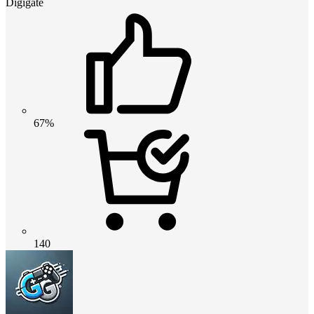
Digigate
67%
140