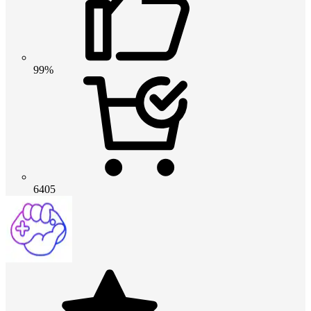
99%
6405