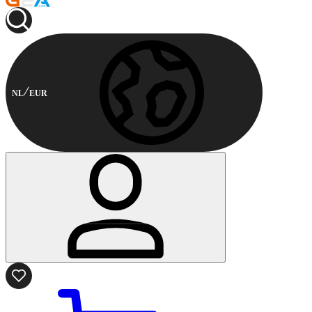
NL
EUR