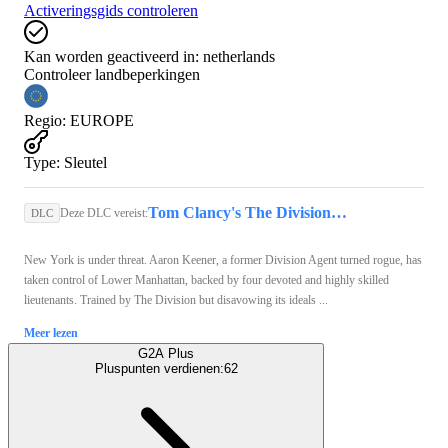
Activeringsgids controleren
Kan worden geactiveerd in:
netherlands
Controleer landbeperkingen
Regio
:
EUROPE
Type
:
Sleutel
Tom Clancy's The Division 2 | Standard Edition (Xbox One) - Xbox Live Key - EUROPE
Deze DLC vereist:
DLC
New York is under threat. Aaron Keener, a former Division Agent turned rogue, has
taken control of Lower Manhattan, backed by four devoted and highly skilled
lieutenants. Trained by The Division but disavowing its ideals ...
Meer lezen
G2A Plus
Pluspunten verdienen:
62