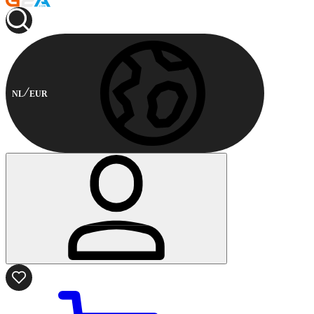
NL
EUR