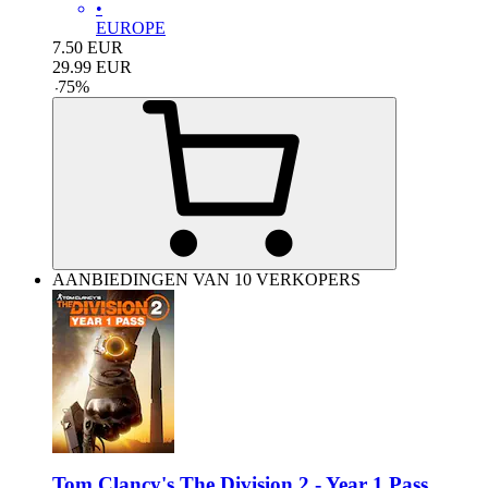
•
EUROPE
7.50
EUR
29.99
EUR
-
75
%
AANBIEDINGEN VAN 10 VERKOPERS
Tom Clancy's The Division 2 - Year 1 Pass