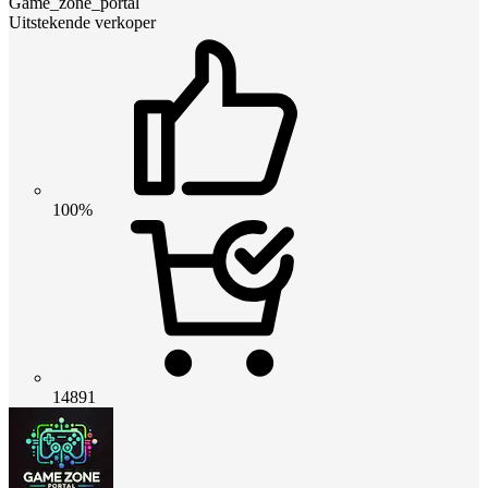
Game_zone_portal
Uitstekende verkoper
100%
14891