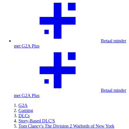
Betaal minder
met G2A Plus
Betaal minder
met G2A Plus
G2A
Gaming
DLCs
Story-Based DLC'S
Tom Clancy's The Division 2 Warlords of New York