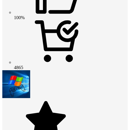
100%
4865