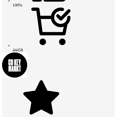
100%
44458