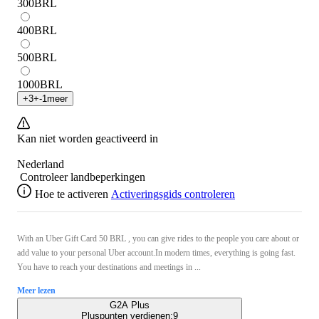
300
BRL
400
BRL
500
BRL
1000
BRL
+
3
+
-1
meer
Kan niet worden geactiveerd in
Nederland
Controleer landbeperkingen
Hoe te activeren
Activeringsgids controleren
With an Uber Gift Card 50 BRL , you can give rides to the people you care about or
add value to your personal Uber account.In modern times, everything is going fast.
You have to reach your destinations and meetings in ...
Meer lezen
G2A Plus
Pluspunten verdienen:
9