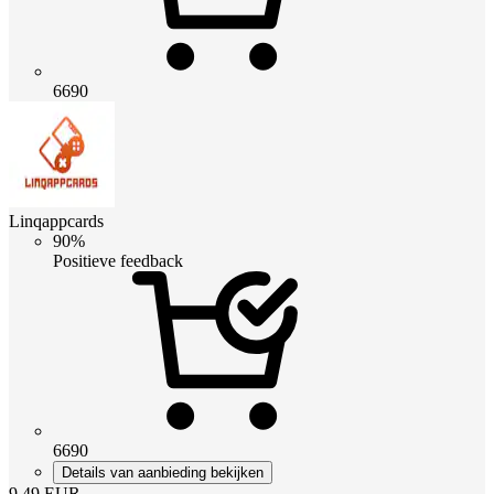
6690
Linqappcards
90%
Positieve feedback
6690
Details van aanbieding bekijken
9.49
EUR