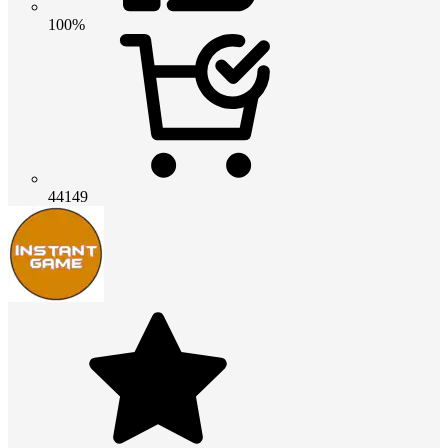
100%
44149