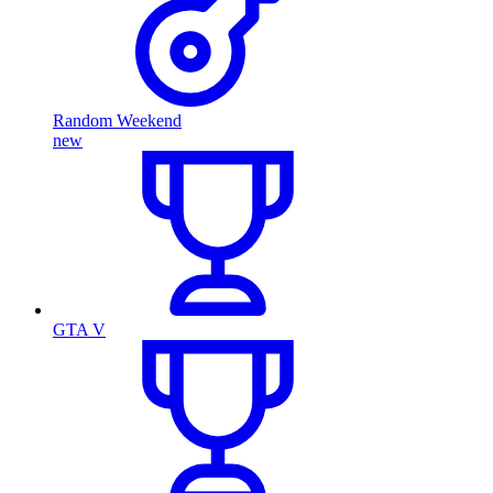
Random Weekend
new
GTA V