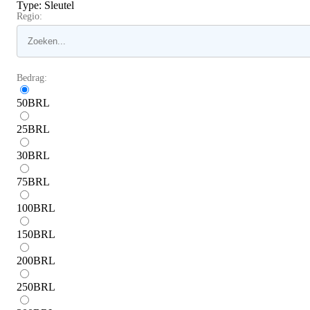
Type
:
Sleutel
Regio:
Bedrag:
50
BRL
25
BRL
30
BRL
75
BRL
100
BRL
150
BRL
200
BRL
250
BRL