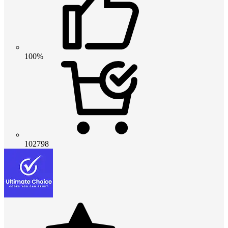
100%
102798