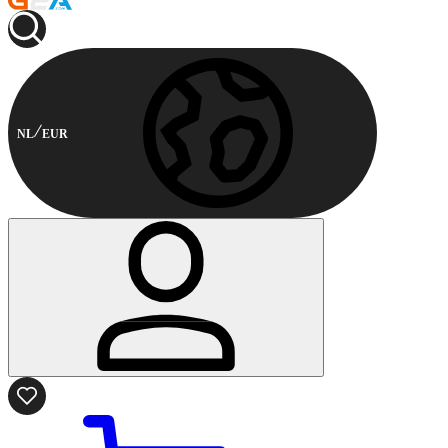
NL
EUR