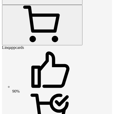
Linqappcards
90%